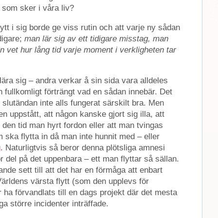
 som sker i våra liv?
ytt i sig borde ge viss rutin och att varje ny sådan
digare;
man lär sig av ett tidigare misstag, man
 vet hur lång tid varje moment i verkligheten tar
lära sig – andra verkar å sin sida vara alldeles
ch fullkomligt förträngt vad en sådan innebär. Det
 slutändan inte alls fungerat särskilt bra. Men
nen uppstått, att någon kanske gjort sig illa, att
 den tid man hyrt fordon eller att man tvingas
m ska flytta in då man inte hunnit med – eller
g
. Naturligtvis så beror denna plötsliga amnesi
tor del på det uppenbara – ett man flyttar så sällan.
de sett till att det har en förmåga att enbart
ärldens värsta flytt (som den upplevs för
 ha förvandlats till en dags projekt där det mesta
a större incidenter inträffade.