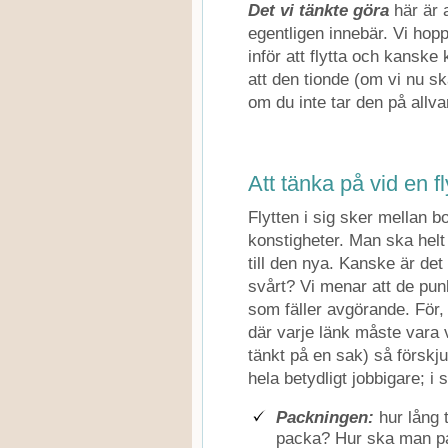
Det vi tänkte göra
här är a
egentligen innebär. Vi hop
inför att flytta och kanske 
att den tionde (om vi nu 
om du inte tar den på allva
Att tänka på vid en fl
Flytten i sig sker mellan b
konstigheter. Man ska helt
till den nya. Kanske är det
svårt? Vi menar att de pun
som fäller avgörande. För, 
där varje länk måste vara v
tänkt på en sak) så förskju
hela betydligt jobbigare; i
Packningen:
hur lång 
packa? Hur ska man pac