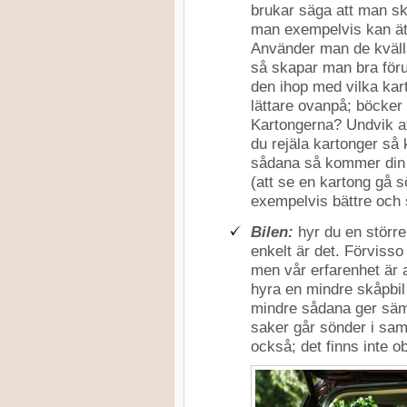
brukar säga att man sk
man exempelvis kan äta
Använder man de kvälla
så skapar man bra förut
den ihop med vilka kar
lättare ovanpå; böcker
Kartongerna? Undvik att
du rejäla kartonger så
sådana så kommer din f
(att se en kartong gå s
exempelvis bättre och 
Bilen:
hyr du en större 
enkelt är det. Förviss
men vår erfarenhet är at
hyra en mindre skåpbil 
mindre sådana ger sämr
saker går sönder i samb
också; det finns inte o