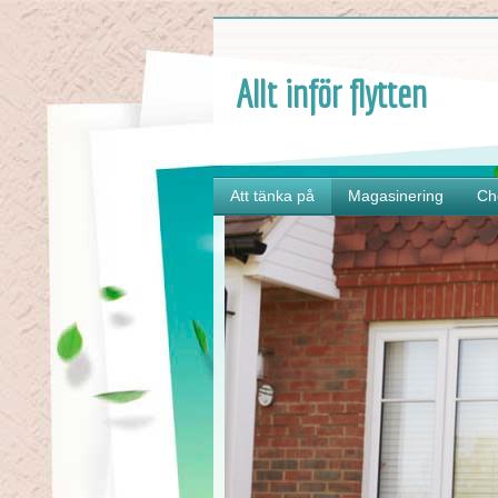
Allt inför flytten
Att tänka på
Magasinering
Ch