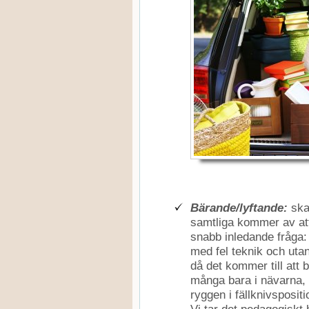
Bärande/lyftande:
skad
samtliga kommer av att 
snabb inledande fråga:
med fel teknik och uta
då det kommer till att 
många bara i nävarna, 
ryggen i fällknivspositi