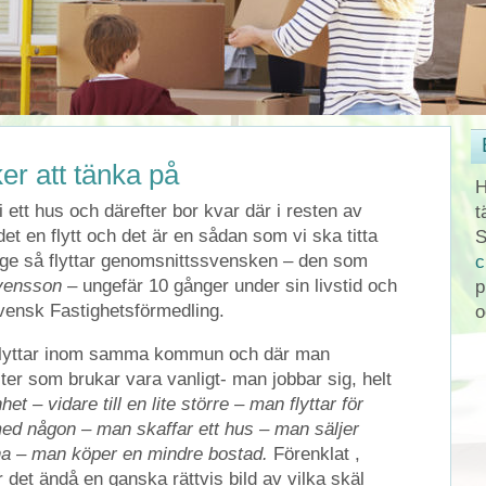
er att tänka på
H
 ett hus och därefter bor kvar där i resten av
t
et en flytt och det är en sådan som vi ska titta
S
rige så flyttar genomsnittssvensken – den som
c
vensson
– ungefär 10 gånger under sin livstid och
p
 Svensk Fastighetsförmedling.
o
 flyttar inom samma kommun och där man
ter som brukar vara vanligt- man jobbar sig, helt
het – vidare till en lite större – man flyttar för
 med någon – man skaffar ett hus – man säljer
xna – man köper en mindre bostad.
Förenklat ,
r det ändå en ganska rättvis bild av vilka skäl