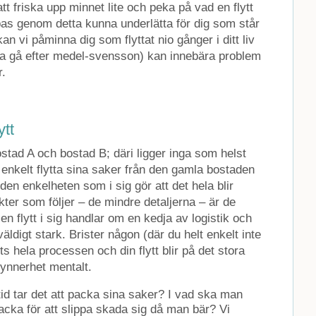
tt friska upp minnet lite och peka på vad en flytt
pas genom detta kunna underlätta för dig som står
kan vi påminna dig som flyttat nio gånger i ditt liv
ska gå efter medel-svensson) kan innebära problem
r.
ytt
ostad A och bostad B; däri ligger inga som helst
 enkelt flytta sina saker från den gamla bostaden
 den enkelheten som i sig gör att det hela blir
kter som följer – de mindre detaljerna – är de
en flytt i sig handlar om en kedja av logistik och
äldigt stark. Brister någon (där du helt enkelt inte
ts hela processen och din flytt blir på det stora
 synnerhet mentalt.
tid tar det att packa sina saker? I vad ska man
ka för att slippa skada sig då man bär? Vi