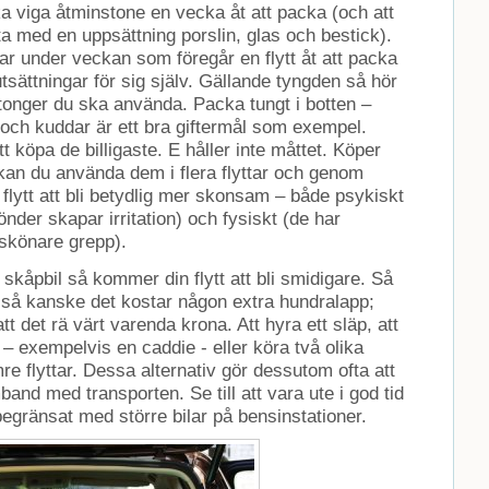
a viga åtminstone en vecka åt att packa (och att
 med en uppsättning porslin, glas och bestick).
r under veckan som föregår en flytt åt att packa
sättningar för sig själv. Gällande tyngden så hör
tonger du ska använda. Packa tungt i botten –
 och kuddar är ett bra giftermål som exempel.
 köpa de billigaste. E håller inte måttet. Köper
 kan du använda dem i flera flyttar och genom
lytt att bli betydlig mer skonsam – både psykiskt
önder skapar irritation) och fysiskt (de har
skönare grepp).
skåpbil så kommer din flytt att bli smidigare. Så
o så kanske det kostar någon extra hundralapp;
t det rä värt varenda krona. Att hyra ett släp, att
– exempelvis en caddie - eller köra två olika
e flyttar. Dessa alternativ gör dessutom ofta att
and med transporten. Se till att vara ute i god tid
begränsat med större bilar på bensinstationer.