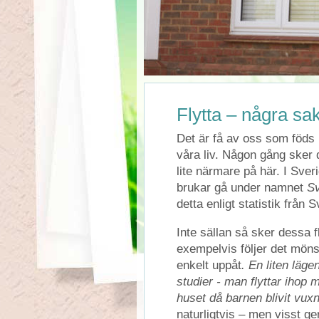
Flytta – några sak
Det är få av oss som föds i
våra liv. Någon gång sker d
lite närmare på här. I Sve
brukar gå under namnet
S
detta enligt statistik från
Inte sällan så sker dessa
exempelvis följer det möns
enkelt uppåt
. En liten lägen
studier - man flyttar ihop
huset då barnen blivit vu
naturligtvis – men visst ge