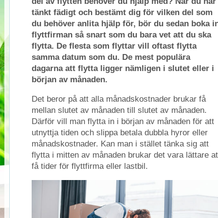
del av flytten behöver du hjälp med? När du har
tänkt fädigt och bestämt dig för vilken del som
du behöver anlita hjälp för, bör du sedan boka i
flyttfirman så snart som du bara vet att du ska
flytta. De flesta som flyttar vill oftast flytta
samma datum som du. De mest populära
dagarna att flytta ligger nämligen i slutet eller i
början av månaden.
Det beror på att alla månadskostnader brukar få
mellan slutet av månaden till slutet av månaden.
Därför vill man flytta in i början av månaden för att
utnyttja tiden och slippa betala dubbla hyror eller
månadskostnader. Kan man i stället tänka sig att
flytta i mitten av månaden brukar det vara lättare at
få tider för flyttfirma eller lastbil.