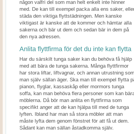
någon valfri del som man helt enkelt inte hinner
med. De kan till exempel packa alla ens saker, elle
städa den viktiga flyttstädningen. Men kanske
viktigast är kanske att de kommer och hämtar alla
sakerna och bär ut dem och sedan bär in dem på
den nya adressen.
Anlita flyttfirma för det du inte kan flytta
Har du särskilt tunga saker kan du behöva få hjälp
med att bära de tunga sakerna. Många flyttfirmor
har stora liftar, liftvagnar, och annan utrustning so
man själv sällan äger. Ska man till exempel flytta p
pianon, flyglar, kassaskåp eller mormors tunga
soffa, kan man behöva flera personer som kan bär
möblerna. Då bör man anlita en flyttfirma som
specifikt anger att de kan hjälpa till med de tunga
lyften. Ibland har man så stora möbler att man
måste lyfta dem genom fönstret för att få ut dem.
Sådant kan man sällan åstadkomma själv.