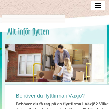
ATT TÄNKA PÅ
MAGASINERING
CHECKLISTA
Allt inför flytten
FLYTTEN
BLOGG
Behöver du flyttfirma i Växjö?
Behöver du få tag på en flyttfirma i Växjö? Vilk