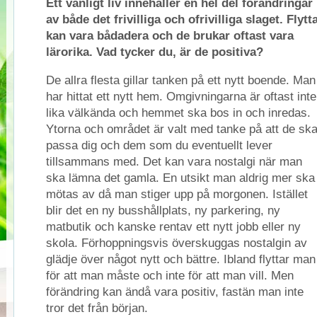
Ett vanligt liv innehåller en hel del förändringar
av både det frivilliga och ofrivilliga slaget. Flytt
kan vara bådadera och de brukar oftast vara
lärorika. Vad tycker du, är de positiva?
De allra flesta gillar tanken på ett nytt boende. Man
har hittat ett nytt hem. Omgivningarna är oftast inte
lika välkända och hemmet ska bos in och inredas.
Ytorna och området är valt med tanke på att de sk
passa dig och dem som du eventuellt lever
tillsammans med. Det kan vara nostalgi när man
ska lämna det gamla. En utsikt man aldrig mer ska
mötas av då man stiger upp på morgonen. Istället
blir det en ny busshållplats, ny parkering, ny
matbutik och kanske rentav ett nytt jobb eller ny
skola. Förhoppningsvis överskuggas nostalgin av
glädje över något nytt och bättre. Ibland flyttar man
för att man måste och inte för att man vill. Men
förändring kan ändå vara positiv, fastän man inte
tror det från början.