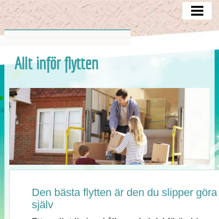
ATT TÄNKA PÅ
MAGASINERING
CHECKLISTA
Allt inför flytten
FLYTTEN
BLOGG
Den bästa flytten är den du slipper göra
själv