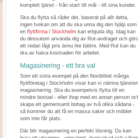
komplett tjänst - från start till mål - till sina kunder.
Ska du flytta så råder det, baserat på allt detta,
ingen tvekan om att du ska unna dig den hjälp som
en
flyttfirma i Stockholm
kan erbjuda dig. Idag kan
du dessutom använda dig av Rut-avdraget och gör
ett redan lågt pris ännu lite bättre. Med Rut kan du
dra av halva kostnaden för arbetet.
Magasinering - ett bra val
Som ett sista exempel på den flexibilitet många
flyttföretag i Stockholm visar kan vi nämna tjänste
magasinering. Ska du exempelvis flytta till en
mindre bostad - eller ihop med en annan person oc
skapa ett gemensamt bohag av två olika sådana -
så kommer du att få en massa saker och möbler
som inte får plats.
Där blir magasinering en perfekt lösning. Du kan
hyra ett utrymme - uppvärmt, övervakad och säker