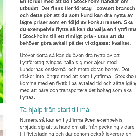
En fördel med att bo i Stockholm handlar om
utbudet. Det finns fler företag - oavsett bransch
och detta gör att du som kund kan dra nytta av
lägre priser som en följd av konkurrensen. Ska
du exempelvis flytta så kan du välja en flyttfirm
i Stockholm till ett rimligt pris - utan att du
behöver göra avkall på det viktigaste: kvalitet.
Utöver detta så kan du även dra nytta av att
flyttföretag tvingas hålla sig mer ajour med
kundernas önskemål och möta deras behov. Det
räcker inte längre med att som flyttfirma i Stockho
komma med en flyttbil på avtalad tid och sätta igån
med att bära och transportera det bohag som ska
flyttas.
Ta hjälp från start till mål
Numera så kan en flyttfirma även exempelvis
erbjuda sig att ta hand om allt från packning vidare
till flyttstädning och därigenom också leverera en