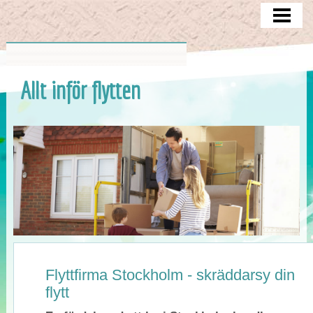
ATT TÄNKA PÅ
MAGASINERING
CHECKLISTA
Allt inför flytten
FLYTTEN
BLOGG
Flyttfirma Stockholm - skräddarsy din
flytt