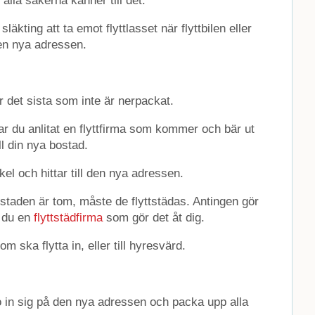
 alla sakerna känner till det.
släkting att ta emot flyttlasset när flyttbilen eller
en nya adressen.
er det sista som inte är nerpackat.
 har du anlitat en flyttfirma som kommer och bär ut
ill din nya bostad.
yckel och hittar till den nya adressen.
taden är tom, måste de flyttstädas. Antingen gör
r du en
flyttstädfirma
som gör det åt dig.
m ska flytta in, eller till hyresvärd.
o in sig på den nya adressen och packa upp alla