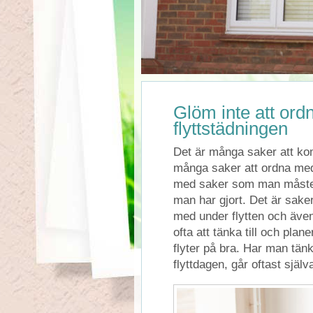
Glöm inte att ord
flyttstädningen
Det är många saker att kom
många saker att ordna med,
med saker som man måste
man har gjort. Det är sake
med under flytten och även 
ofta att tänka till och plan
flyter på bra. Har man tänk
flyttdagen, går oftast själv