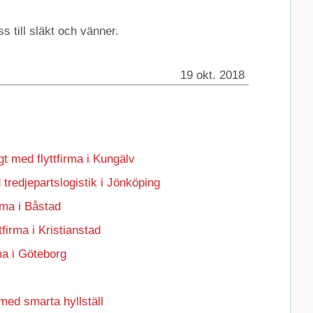
s till släkt och vänner.
19 okt. 2018
gt med flyttfirma i Kungälv
 tredjepartslogistik i Jönköping
irma i Båstad
ttfirma i Kristianstad
rma i Göteborg
 med smarta hyllställ