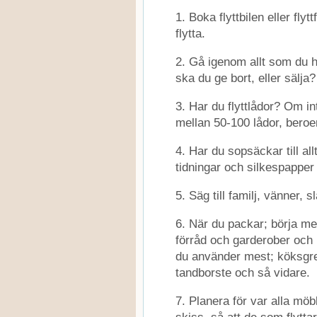
1. Boka flyttbilen eller fl
flytta.
2. Gå igenom allt som du 
ska du ge bort, eller sälja?
3. Har du flyttlådor? Om i
mellan 50-100 lådor, beroe
4. Har du sopsäckar till a
tidningar och silkespapper
5. Säg till familj, vänner, s
6. När du packar; börja me
förråd och garderober och 
du använder mest; köksgrej
tandborste och så vidare.
7. Planera för var alla möb