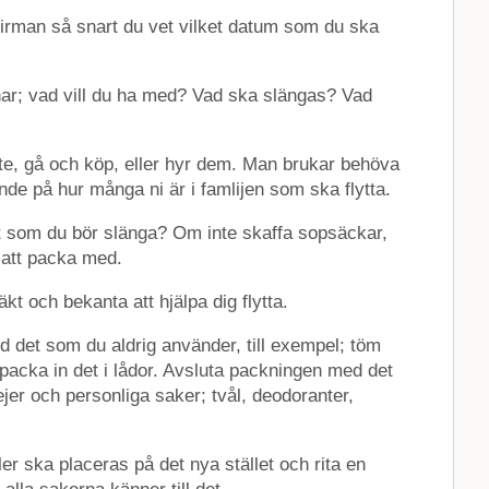
yttfirman så snart du vet vilket datum som du ska
har; vad vill du ha med? Vad ska slängas? Vad
nte, gå och köp, eller hyr dem. Man brukar behöva
nde på hur många ni är i famlijen som ska flytta.
llt som du bör slänga? Om inte skaffa sopsäckar,
 att packa med.
läkt och bekanta att hjälpa dig flytta.
d det som du aldrig använder, till exempel; töm
packa in det i lådor. Avsluta packningen med det
er och personliga saker; tvål, deodoranter,
ler ska placeras på det nya stället och rita en