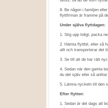
skiss, så att de som flyttar
8. Be någon i familjen eller 
flyttfirman är framme på d
Under själva flyttdagen:
1. Stig upp tidigt, packa n
2. Hämta flyttbil, eller så
allt och transporterar det t
3. Se till att de har rätt n
4. Sedan när den gamla bos
du det själv eller så anlita
5. Lämna nyckeln till den so
Efter flytten:
1. Sedan är det dags att b