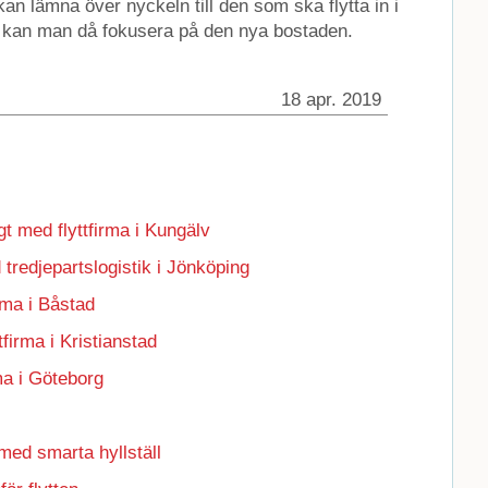
an lämna över nyckeln till den som ska flytta in i
 kan man då fokusera på den nya bostaden.
18 apr. 2019
gt med flyttfirma i Kungälv
 tredjepartslogistik i Jönköping
irma i Båstad
ttfirma i Kristianstad
rma i Göteborg
 med smarta hyllställ