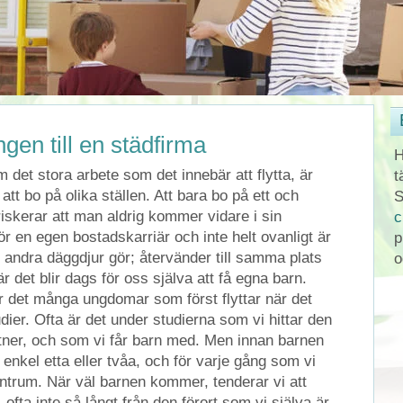
gen till en städfirma
H
tom det stora arbete som det innebär att flytta, är
t
att bo på olika ställen. Att bara bo på ett och
S
riskerar att man aldrig kommer vidare i sin
c
en egen bostadskarriär och inte helt ovanligt är
p
 andra däggdjur gör; återvänder till samma plats
o
r det blir dags för oss själva att få egna barn.
är det många ungdomar som först flyttar när det
udier. Ofta är det under studierna som vi hittar den
tner, och som vi får barn med. Men innan barnen
enkel etta eller tvåa, och för varje gång som vi
centrum. När väl barnen kommer, tenderar vi att
tt, ofta inte så långt från den förort som vi själva är