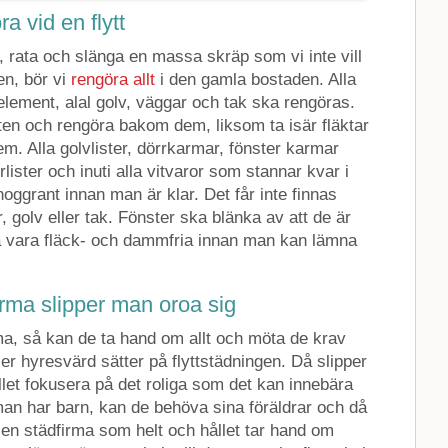
ra vid en flytt
, rata och slänga en massa skräp som vi inte vill
en, bör vi
rengöra allt
i den gamla bostaden. Alla
element, alal golv, väggar och tak ska rengöras.
en och rengöra bakom dem, liksom ta isär fläktar
m. Alla golvlister, dörrkarmar, fönster karmar
lister och inuti alla vitvaror som stannar kvar i
ggrant innan man är klar. Det får inte finnas
 golv eller tak. Fönster ska blänka av att de är
 vara fläck- och dammfria innan man kan lämna
irma slipper man oroa sig
a, så kan de ta hand om allt och möta de krav
r hyresvärd sätter på flyttstädningen. Då slipper
llet fokusera på det roliga som det kan innebära
 man har barn, kan de behöva sina föräldrar och då
a en städfirma som helt och hållet tar hand om