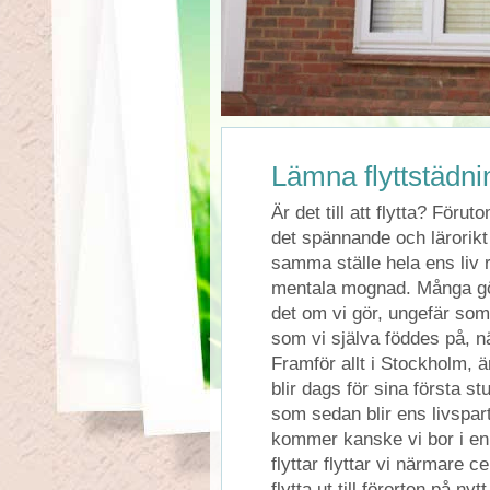
Lämna flyttstädnin
Är det till att flytta? Föru
det spännande och lärorikt 
samma ställe hela ens liv 
mentala mognad. Många gör 
det om vi gör, ungefär som
som vi själva föddes på, nä
Framför allt i Stockholm, 
blir dags för sina första st
som sedan blir ens livspar
kommer kanske vi bor i en 
flyttar flyttar vi närmare 
flytta ut till förorten på ny