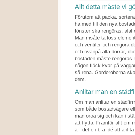
Allt detta måste vi gö
Förutom att packa, sortera
ha med till den nya bostad
fönster ska rengöras, alal 
Man msåte ta loss element
och ventiler och rengöra de
och ovanpå alla dörrar, dörr
bostaden måste rengöras no
någon fläck kvar på väggar,
så rena. Garderoberna ska
dem.
Anlitar man en städf
Om man anlitar en städfirm
som både bostadsägare elle
man oroa sig och kan i stä
att flytta. Framför allt om
är det en bra idé att anlit