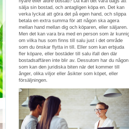
nyare eller äldre bostad? Då kan det vara dags att
sälja sin bostad, och antagligen köpa en. Det kan
verka lyckat att göra det på egen hand, och slippa
betala en extra summa för att någon ska agera
mellan hand mellan dig och köparen, eller säljaren.
Men det kan vara bra med en person som är kunni
om vilka hus som finns till salu just i det område
som du önskar flytta in till. Eller som kan erbjuda
fler köpare, eller bostäder till salu ifall den där
bostadsaffären inte blir av. Dessutom har du någon
som kan den juridiska biten när det kommer till
ånger, olika viljor eller åsikter som köpet, eller
försäljningen.