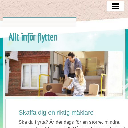
ATT TÄNKA PÅ
MAGASINERING
CHECKLISTA
Allt inför flytten
FLYTTEN
BLOGG
Skaffa dig en riktig mäklare
Ska du flytta? Är det dags för en större, mindre,