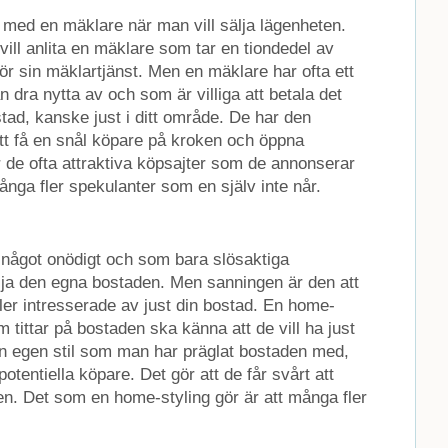
t med en mäklare när man vill sälja lägenheten.
vill anlita en mäklare som tar en tiondedel av
 för sin mäklartjänst. Men en mäklare har ofta ett
 dra nytta av och som är villiga att betala det
tad, kanske just i ditt område. De har den
tt få en snål köpare på kroken och öppna
r de ofta attraktiva köpsajter som de annonserar
ånga fler spekulanter som en själv inte når.
 något onödigt och som bara slösaktiga
sälja den egna bostaden. Men sanningen är den att
ler intresserade av just din bostad. En home-
om tittar på bostaden ska känna att de vill ha just
en egen stil som man har präglat bostaden med,
tentiella köpare. Det gör att de får svårt att
den. Det som en home-styling gör är att många fler