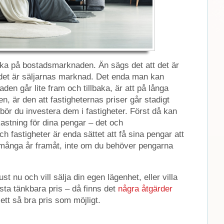
baka på bostadsmarknaden. Än sägs det att det är
det är säljarnas marknad. Det enda man kan
aden går lite fram och tillbaka, är att på långa
den, är den att fastigheternas priser går stadigt
bör du investera dem i fastigheter. Först då kan
kastning för dina pengar – det och
ch fastigheter är enda sättet att få sina pengar att
 många år framåt, inte om du behöver pengarna
ust nu och vill sälja din egen lägenhet, eller villa
bästa tänkbara pris – då finns det
några åtgärder
å ett så bra pris som möjligt.