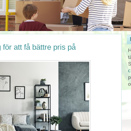
 för att få bättre pris på
H
t
S
c
p
o